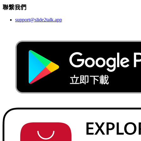
聯繫我們
support@slide2talk.app