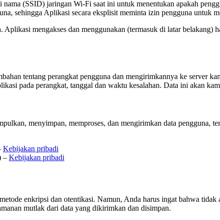
nama (SSID) jaringan Wi-Fi saat ini untuk menentukan apakah pengguna
a, sehingga Aplikasi secara eksplisit meminta izin pengguna untuk me
 Aplikasi mengakses dan menggunakan (termasuk di latar belakang) ha
tambahan tentang perangkat pengguna dan mengirimkannya ke server kami
plikasi pada perangkat, tanggal dan waktu kesalahan. Data ini akan ka
pulkan, menyimpan, memproses, dan mengirimkan data pengguna, termas
–
Kebijakan pribadi
) –
Kebijakan pribadi
 metode enkripsi dan otentikasi. Namun, Anda harus ingat bahwa tida
amanan mutlak dari data yang dikirimkan dan disimpan.