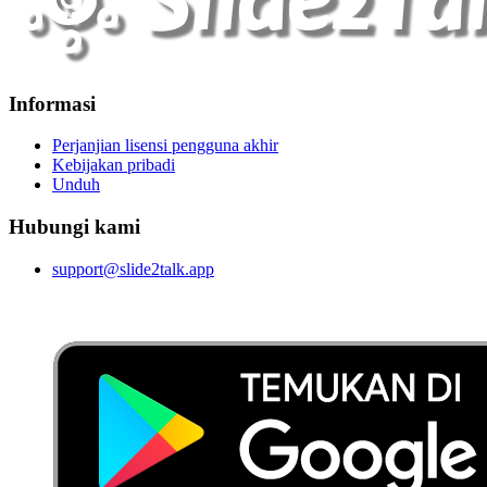
Informasi
Perjanjian lisensi pengguna akhir
Kebijakan pribadi
Unduh
Hubungi kami
support@slide2talk.app