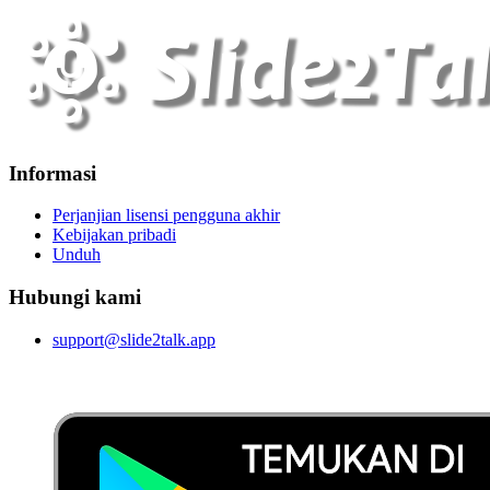
Informasi
Perjanjian lisensi pengguna akhir
Kebijakan pribadi
Unduh
Hubungi kami
support@slide2talk.app