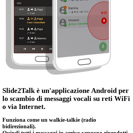
Slide2Talk
è
un'applicazione Android
per
lo scambio di messaggi vocali
su reti WiFi
o
via Internet
.
Funziona come un
walkie-talkie
(radio
bidirezionali).
Quindi tutti i messaggi in arrivo vengono riprodotti