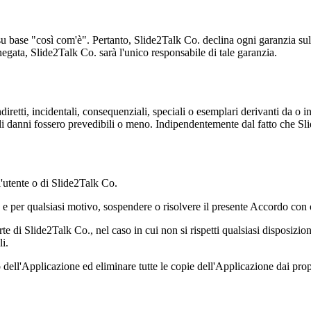
 base "così com'è". Pertanto, Slide2Talk Co. declina ogni garanzia sul
negata, Slide2Talk Co. sarà l'unico responsabile di tale garanzia.
retti, incidentali, consequenziali, speciali o esemplari derivanti da o in
ali danni fossero prevedibili o meno. Indipendentemente dal fatto che Slid
l'utente o di Slide2Talk Co.
 e per qualsiasi motivo, sospendere o risolvere il presente Accordo con
 di Slide2Talk Co., nel caso in cui non si rispetti qualsiasi disposizi
i.
o dell'Applicazione ed eliminare tutte le copie dell'Applicazione dai prop